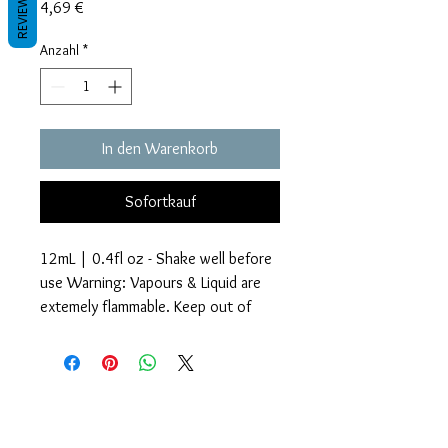
REVIEWS
Preis
4,69 €
Anzahl
*
In den Warenkorb
Sofortkauf
12mL | 0.4fl oz - Shake well before
use Warning: Vapours & Liquid are
extemely flammable. Keep out of
reach of children.
Glitter Accents Alcohol Inks are an
Geschäftsbedingungen
amazing way to add beautiful effects
Datenschutzrichtlinien
Haftungsausschlüsse
to your craft projects. Each bottle
Rückgabe- und Rückerstattungsrichtlinien