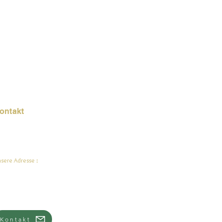
ontakt
Mail:
jade.ali@jadeysart.com
sere Adresse :
lenstraat 1A
00 Lier
lgien
Kontakt