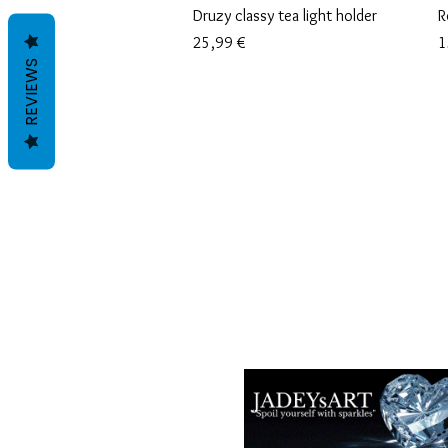
Schnellansicht
Druzy classy tea light holder
R
Preis
P
25,99 €
1
REVIEWS
Geschäftsbedingungen
Datenschutzrichtlinien
Haftungsausschlüsse
Rückgabe- und Rückerstattungsricht