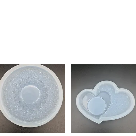
Mold collection
Alcohol ink
Digitale Kunst
More