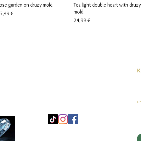
Schnellansicht
Schnellansicht
ose garden on druzy mold
Tea light double heart with druzy
mold
reis
5,49 €
Preis
24,99 €
K
E-
linien
Un
Mo
25
Be
© 2023 by jadeys art Alle Rechte vorbehalten