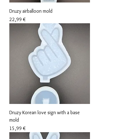
Druzy airballoon mold
Preis
22,99 €
Druzy Korean love sign with a base
mold
Preis
15,99 €