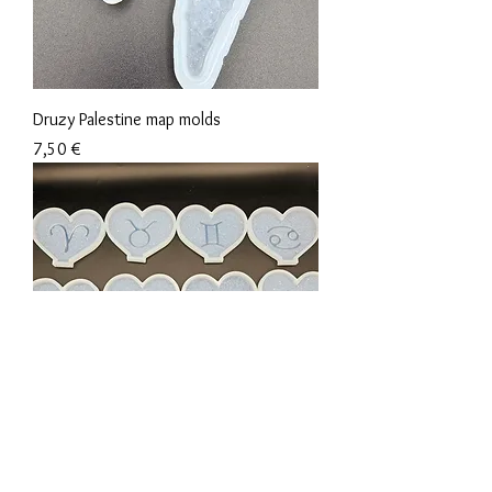
Druzy Palestine map molds
Preis
7,50 €
Druzy heart - zodiac with base mold