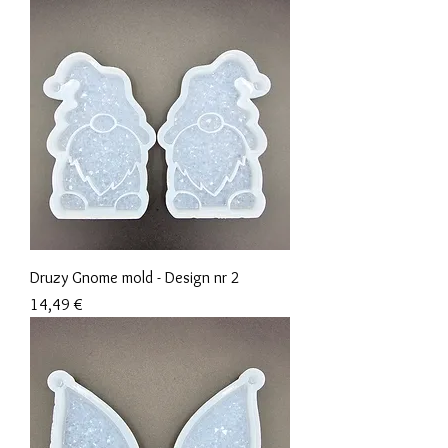
Druzy Gnome mold - Design nr 2
Preis
14,49 €