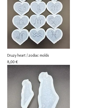
Druzy heart / zodiac molds
Preis
8,00 €