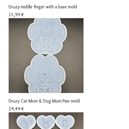
Druzy middle finger with a base mold
Preis
15,99 €
Druzy Cat Mom & Dog Mom Paw mold
Preis
24,44 €