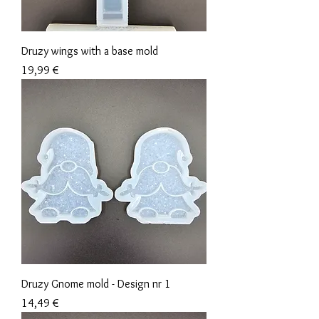
Druzy wings with a base mold
Preis
19,99 €
Druzy Gnome mold - Design nr 1
Preis
14,49 €