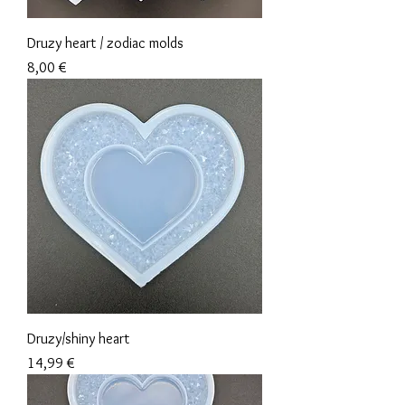
Druzy heart / zodiac molds
Prix
8,00 €
Druzy/shiny heart
Prix
14,99 €