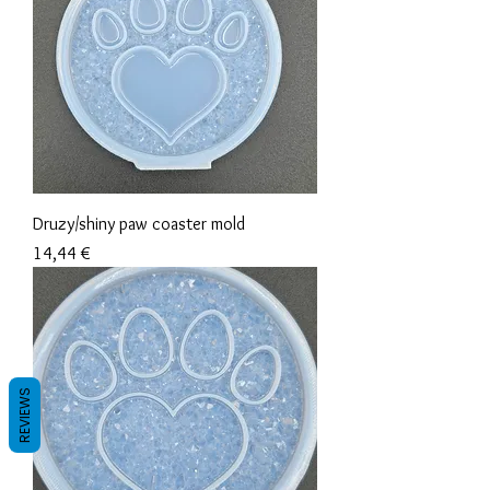
Druzy/shiny paw coaster mold
Prix
14,44 €
REVIEWS