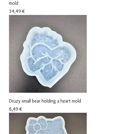
mold
Prix
34,49 €
Druzy small bear holding a heart mold
Prix
8,49 €