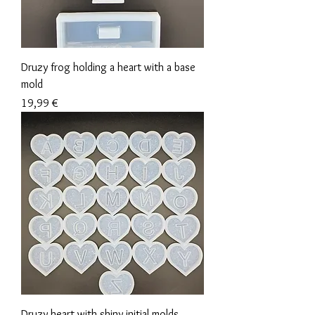
Druzy frog holding a heart with a base
mold
Prix
19,99 €
Druzy heart with shiny initial molds