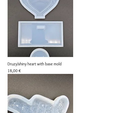
Druzy/shiny heart with base mold
Prix
18,00 €