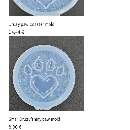
Druzy paw coaster mold
Prix
14,44 €
Small Druzy/shiny paw mold
Prix
8,00 €