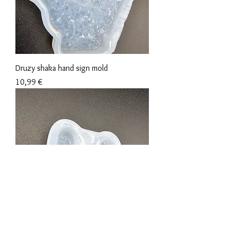
Druzy shaka hand sign mold
Prix
10,99 €