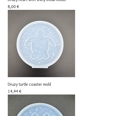
Prix
8,00 €
Druzy turtle coaster mold
Prix
14,44 €