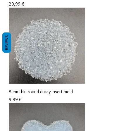
Prix
20,99 €
REVIEWS
8 cm thin round druzy insert mold
Prix
9,99 €