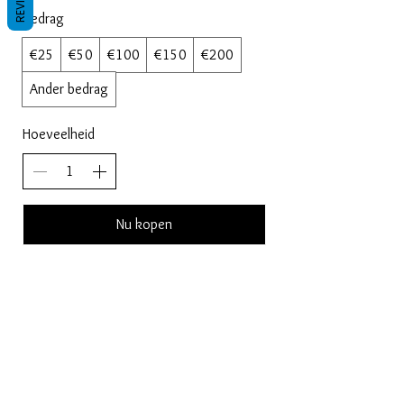
Bedrag
€25
€50
€100
€150
€200
Ander bedrag
Hoeveelheid
Nu kopen
Voorwaarden
Privacy beleid
Disclaimers
Retour- en restitutiebeleid