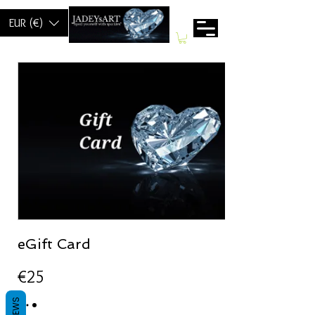
EUR (€)
eGift Card
€25
REVIEWS