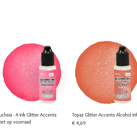
New Page
Mallen collectie
Alcohol ink
More
Snel overzicht
Snel overzicht
uchsia - A Ink Glitter Accents
Topaz Glitter Accents Alcohol In
iet op voorraad
Prijs
€ 4,69