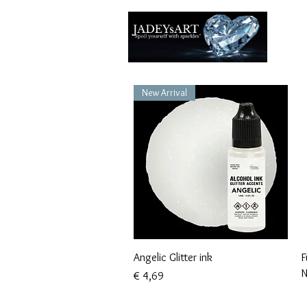
Thuis
New Arrival
Snel overzicht
Angelic Glitter ink
F
N
Prijs
€ 4,69