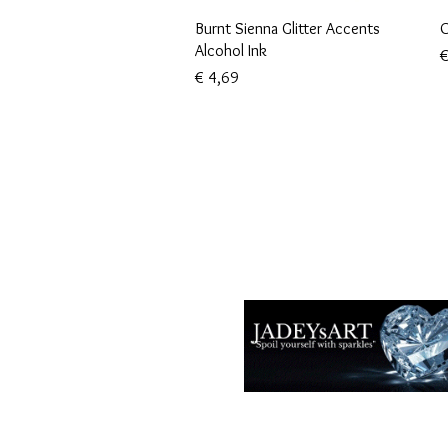
Snel overzicht
Burnt Sienna Glitter Accents
O
Alcohol Ink
P
€
Prijs
€ 4,69
Voorwaarden
Privacy beleid
Disclaimers
Retour- en restitutiebeleid