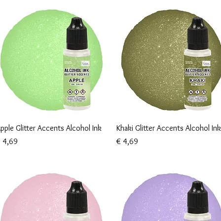
Snel overzicht
Snel overzicht
pple Glitter Accents Alcohol Ink
Khaki Glitter Accents Alcohol Ink
rijs
Prijs
 4,69
€ 4,69