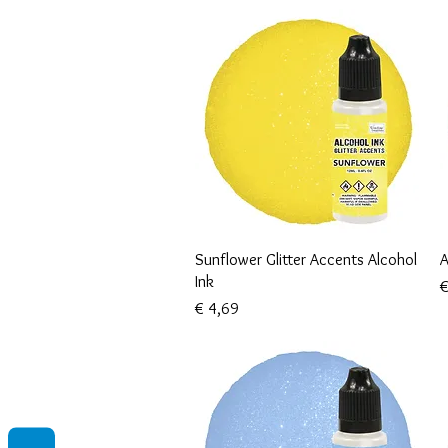
Snel overzicht
Sunflower Glitter Accents Alcohol
A
Ink
P
€
Prijs
€ 4,69