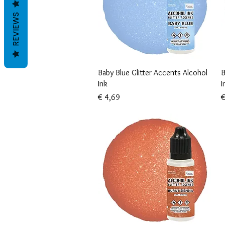
REVIEWS
Snel overzicht
Baby Blue Glitter Accents Alcohol
B
Ink
I
Prijs
P
€ 4,69
€