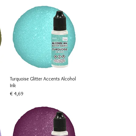
Snel overzicht
Turquoise Glitter Accents Alcohol
Ink
Prijs
€ 4,69