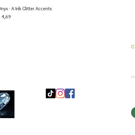
Snel overzicht
nyx - A Ink Glitter Accents
rijs
 4,69
C
E-
On
Mo
25
Be
© 2023 door jadeys art Alle rechten voorbehouden