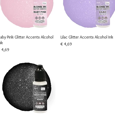
Snel overzicht
Snel overzicht
aby Pink Glitter Accents Alcohol
Lilac Glitter Accents Alcohol Ink
nk
Prijs
€ 4,69
rijs
 4,69