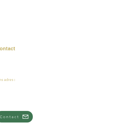
ontact
mail:
info@jadeysart.com
s adres :
lenstraat 1A
00 Lier
lgië
Contact