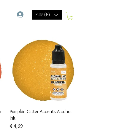
-
EUR (€)
Snel overzicht
k
Pumpkin Glitter Accents Alcohol
Ink
Prijs
€ 4,69