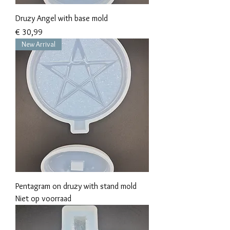
Druzy Angel with base mold
Prijs
€ 30,99
New Arrival
Pentagram on druzy with stand mold
Niet op voorraad