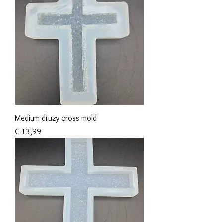
Medium druzy cross mold
Prijs
€ 13,99