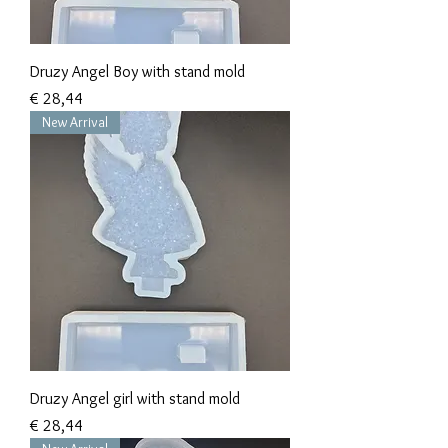
Druzy Angel Boy with stand mold
Prijs
€ 28,44
New Arrival
Druzy Angel girl with stand mold
Prijs
€ 28,44