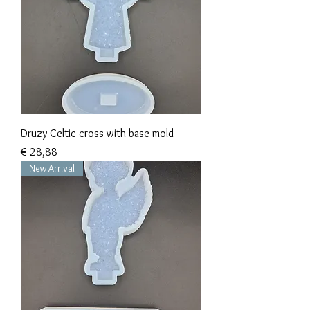
Druzy Celtic cross with base mold
Prijs
€ 28,88
New Arrival