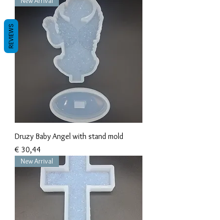
New Arrival
REVIEWS
Druzy Baby Angel with stand mold
Prijs
€ 30,44
New Arrival