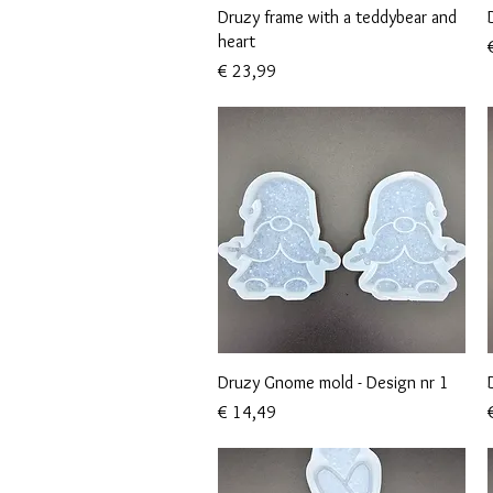
Snel overzicht
Druzy frame with a teddybear and
heart
P
Prijs
€ 23,99
Snel overzicht
Druzy Gnome mold - Design nr 1
Prijs
P
€ 14,49