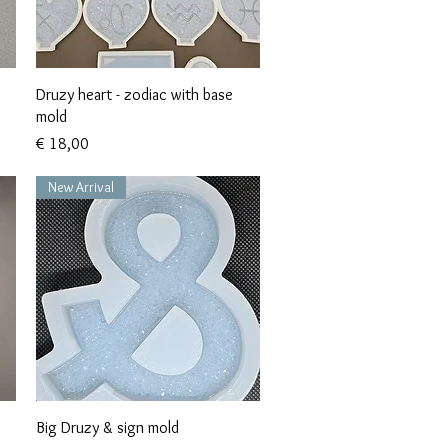
Snel overzicht
Druzy heart - zodiac with base
mold
Prijs
€ 18,00
New Arrival
Snel overzicht
Big Druzy & sign mold