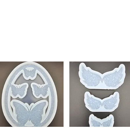
New Page
Mallen collectie
Alcohol ink
More