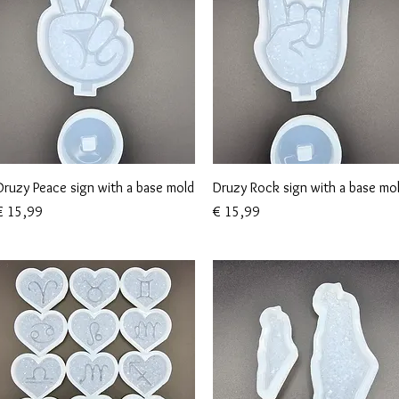
Snel overzicht
Snel overzicht
Druzy Peace sign with a base mold
Druzy Rock sign with a base mo
rijs
Prijs
€ 15,99
€ 15,99