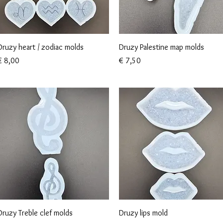
Snel overzicht
Snel overzicht
Druzy heart / zodiac molds
Druzy Palestine map molds
rijs
Prijs
€ 8,00
€ 7,50
Snel overzicht
Snel overzicht
Druzy Treble clef molds
Druzy lips mold