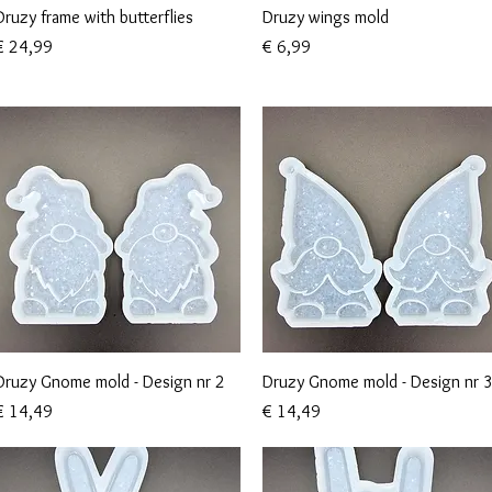
Snel overzicht
Snel overzicht
Druzy frame with butterflies
Druzy wings mold
rijs
Prijs
€ 24,99
€ 6,99
Snel overzicht
Snel overzicht
Druzy Gnome mold - Design nr 2
Druzy Gnome mold - Design nr 
rijs
Prijs
€ 14,49
€ 14,49