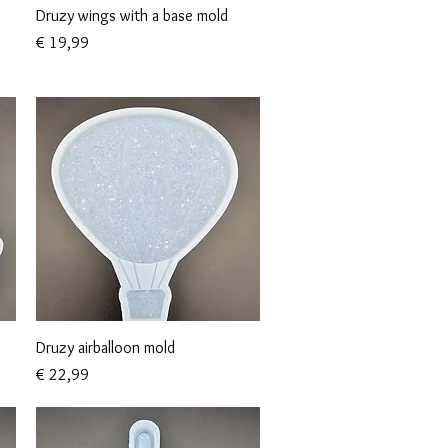
Snel overzicht
Druzy wings with a base mold
Prijs
€ 19,99
Snel overzicht
3
Druzy airballoon mold
Prijs
€ 22,99