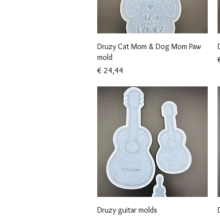
Snel overzicht
Druzy Cat Mom & Dog Mom Paw
mold
P
Prijs
€ 24,44
Snel overzicht
Druzy guitar molds