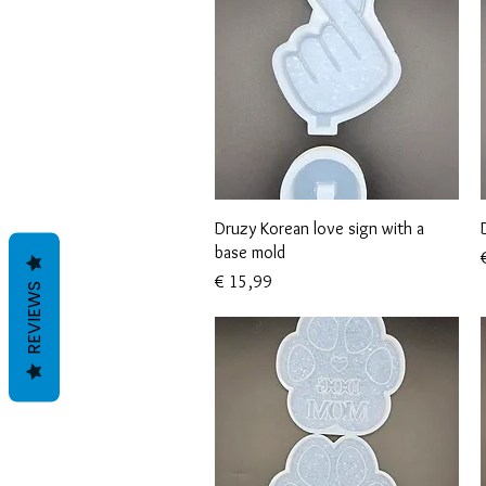
Snel overzicht
Druzy Korean love sign with a
base mold
P
Prijs
€ 15,99
REVIEWS