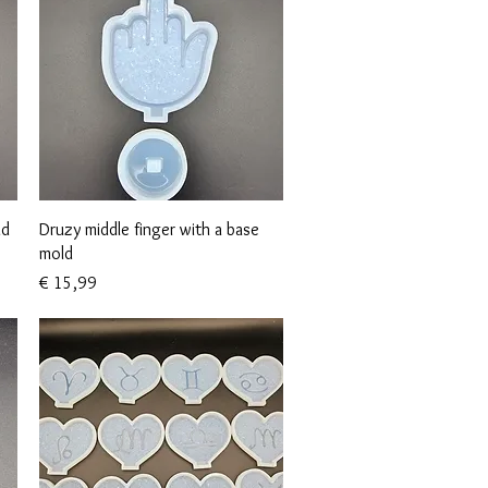
Snel overzicht
ld
Druzy middle finger with a base
mold
Prijs
€ 15,99