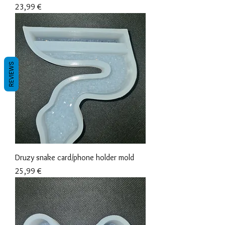
Precio
23,99 €
REVIEWS
Druzy snake card/phone holder mold
Precio
25,99 €