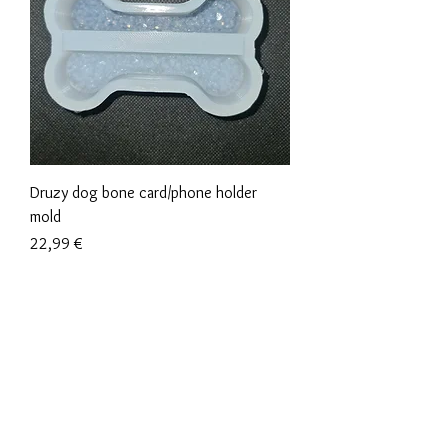
Druzy dog bone card/phone holder
mold
Precio
22,99 €
Términos y condiciones
Políticas de privacidad
Descargos de responsabilidad
Políticas de devolución y reembolso