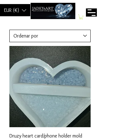
EUR (€)
Druzy heart card/phone holder mold