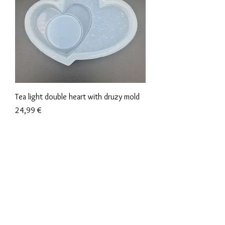
Tea light double heart with druzy mold
Precio
24,99 €
Términos y condiciones
Políticas de privacidad
Descargos de responsabilidad
Políticas de devolución y reembolso