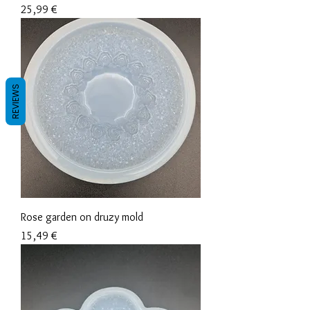
Precio
25,99 €
REVIEWS
Rose garden on druzy mold
Precio
15,49 €