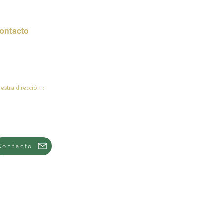
ontacto
rreo electrónico:
de.ali@jadeysart.com
estra dirección :
lenstraat 1A
00 mentiras
lgica
Contacto