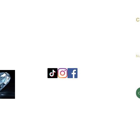
C
Co
o
ja
Nu
Mo
25
Bé
© 2023 by jadeys art Todos los derechos reservados