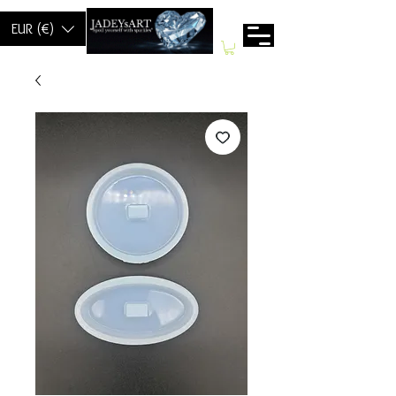
EUR (€)